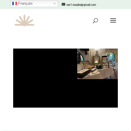
Français
+33610100354
vert.moulin@gmail.com